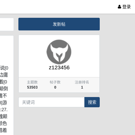
登录
发新帖
z123456
说[0
身边庸
着[0
主题数
帖子数
注册排名
53503
0
1
歌颠倒
灵魂不
搜索
8]游
27.
灵魂颠
有颜色
地唱着