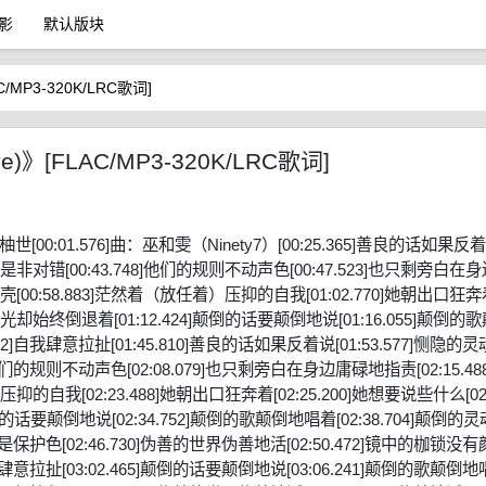
影
默认版块
MP3-320K/LRC歌词]
[FLAC/MP3-320K/LRC歌词]
词：柚世[00:01.576]曲：巫和雯（Ninety7）[00:25.365]善良的话如果反着
来的是非对错[00:43.748]他们的规则不动声色[00:47.523]也只剩旁白在
[00:58.883]茫然着（放任着）压抑的自我[01:02.770]她朝出口狂奔
那束光却始终倒退着[01:12.424]颠倒的话要颠倒地说[01:16.055]颠倒的
432]自我肆意拉扯[01:45.810]善良的话如果反着说[01:53.577]恻隐的
9]他们的规则不动声色[02:08.079]也只剩旁白在身边庸碌地指责[02:15.48
的自我[02:23.488]她朝出口狂奔着[02:25.200]她想要说些什么[02:
的话要颠倒地说[02:34.752]颠倒的歌颠倒地唱着[02:38.704]颠倒的
]沉默是保护色[02:46.730]伪善的世界伪善地活[02:50.472]镜中的枷锁没
]灵魂肆意拉扯[03:02.465]颠倒的话要颠倒地说[03:06.241]颠倒的歌颠倒