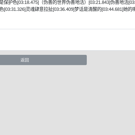
默是保护色[03:18.475]（伪善的世界伪善地活）[03:21.843]伪善地活[03:
03:31.326]灵魂肆意拉扯[03:36.409]梦话是清醒的[03:44.681]她
返回