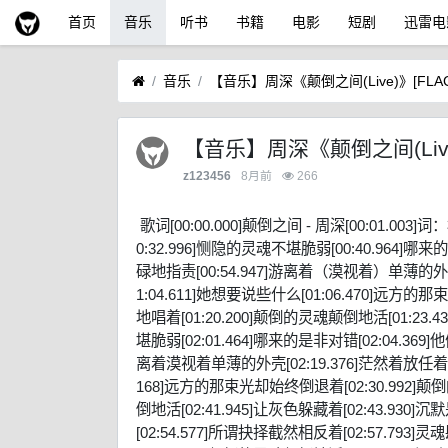
首页
音乐
听书
书籍
电影
短剧
迅雷电
音乐
【音乐】周深《颠倒之间(Live)》[FLAC/
【音乐】周深《颠倒之间(Live)》
z123456
8月前
266
歌词[00:00.000]颠倒之间 - 周深[00:01.003]
0:32.996]恻隐的灵魂不堪脆弱[00:40.964]哪
碌地指责[00:54.947]游离着（漠视着）单薄的外壳
1:04.611]她想要说些什么[01:06.470]远方的
地唱着[01:20.200]颠倒的灵魂颠倒地活[01:23.
堪脆弱[02:01.464]哪来的是非对错[02:04.36
离着漠视着单薄的外壳[02:19.376]茫然着放任着压抑
168]远方的那束光却始终倒退着[02:30.992]颠倒
倒地活[02:41.945]让灰色躲藏着[02:43.930
[02:54.577]所谓抉择截然相反着[02:57.793